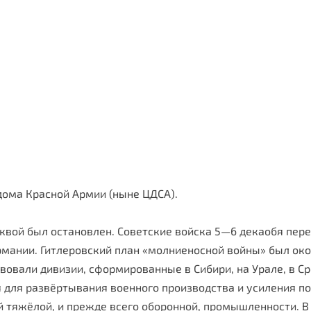
дома Красной Армии (ныне ЦДСА).
сквой был остановлен. Советские войска 5—6 декаобя пер
мании. Гитлеровский план «молниеносной войны» был око
овали ди­визии, сформированные в Сибири, на Урале, в Ср
я для развёртывания военного производства и усиления п
й тяжёлой, и прежде всего оборонной, промышленности. В