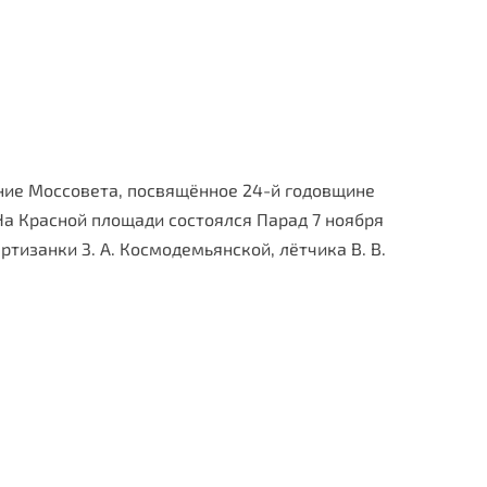
ние Моссовета, по­свящённое 24-й годовщине
На Красной площади состоялся Парад 7 ноября
тизанки З. А. Космодемьянской, лётчика В. В.