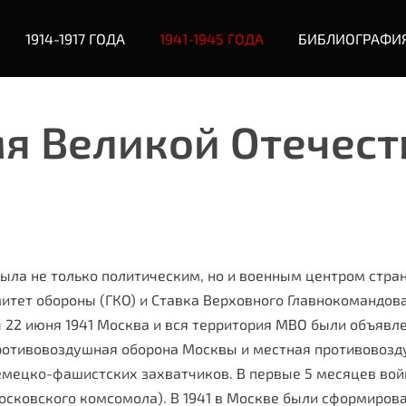
1914-1917 ГОДА
1941-1945 ГОДА
БИБЛИОГРАФИ
мя Великой Отечес
ыла не только политическим, но и военным центром стра
митет обороны (ГКО) и Ставка Верховного Главнокомандов
ы 22 июня 1941 Москва и вся территория МВО были объ­яв
ротивовоздушная оборона Москвы и ме­стная противовозду
немецко-фашистских захватчиков. В первые 5 месяцев во
осковского комсомола). В 1941 в Москве были сформирова