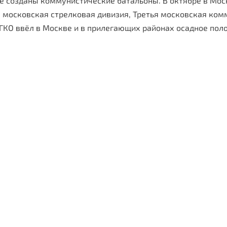
е созданы коммунистические батальоны. В октябре в Мо
я московская стрелковая дивизия, Третья московская ком
 ГКО ввёл в Москве и в прилегающих районах осадное пол