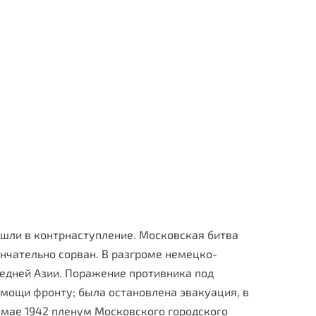
ешли в контрнаступление. Московская битва
нчатель­но сорван. В разгроме немецко-
едней Азии. Поражение про­тивника под
омощи фронту; была остановлена эвакуация, в
 мае 1942 пленум Московского городского