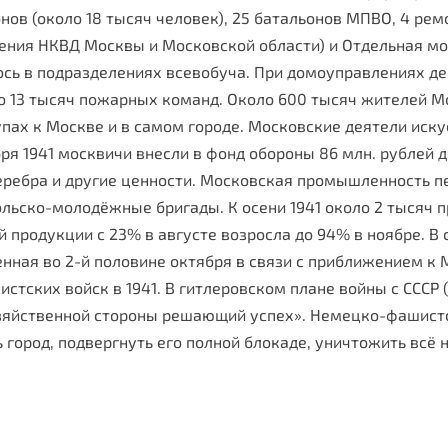
онов (около 18 тысяч человек), 25 батальонов МПВО, 4 рем
ния НКВД Москвы и Московской области) и Отдельная мото
ось в подразде­лениях всевобуча. При домоуправлениях д
о 13 тысяч пожарных команд. Около 600 тысяч жителей Мо
тупах к Москве и в самом городе. Московские деятели иску
я 1941 москвичи внесли в фонд обороны 86 млн. рублей 
г серебра и другие ценности. Московская промышленность 
льско-молодёжные бригады. К осени 1941 около 2 тысяч
про­дукции с 23% в августе возросла до 94% в ноябре. В 
енная во 2-й половине ок­тября в связи с приближением к
ских войск в 1941. В гитлеровском плане войны с СССР (
 хозяйственной стороны решающий успех». Немецко-фашист
город, под­вергнуть его полной блокаде, уничтожить всё 