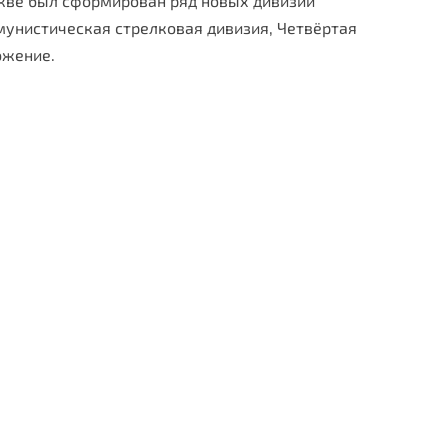
скве был сформирован ряд новых дивизий
мунистическая стрелковая дивизия, Четвёртая
ожение.