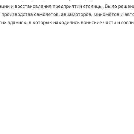
ции и восстановления пред­приятий столицы. Было решено
 производства самолётов, авиамото­ров, миномётов и ав
огих зданиях, в которых находились воинские части и гос