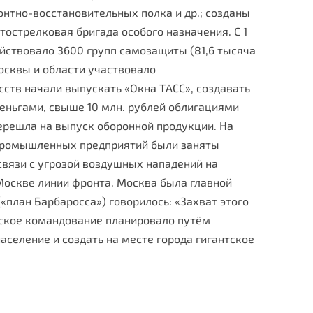
онтно-восстановительных полка и др.; созданы
стрелковая бри­гада особого назначения. С 1
ействовало 3600 групп самозащиты (81,6 тысяча
сквы и области уча­ствовало
сств начали выпускать «Окна ТАСС», создавать
деньгами, свыше 10 млн. рублей облигациями
перешла на выпуск оборонной продукции. На
 промышленных предприятий были заняты
связи с угрозой воздушных нападений на
 Москве линии фронта. Москва была главной
«план Барбаросса») говорилось: «Захват этого
ское командова­ние планировало путём
население и создать на месте города гигантское