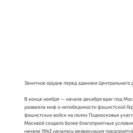
Зенитное орудие перед зданием Центрального 
В конце ноября — начале декабря враг под Мо
развеяла миф о непобедимо­сти фашистской Гер
фашистских войск на полях Подмосковья участв
Москвой создало более бла­гоприятные услови
начале 1942 началась реэвакуация предприяти