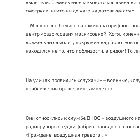
вылетели. С манекенов мехового магазина нисп
смотрели, никто ни до чего не дотрагивался.»
…Москва все больше напоминала прифронтовой 
центр «разрисован» маскировкой. Хотя, конечн
вражеский самолет, покружив над Болотной пл
находился не то, что поблизости, а рядом! То л
На улицах появились «слухачи» – военные, «с
приближении вражеских самолетов.
Они относились к службе ВНОС – воздушного н
радиорупоров, гудки фабрик, заводов, паровоз
«Граждане, воздушная тревога…»