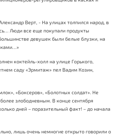
Александр Верт, - На улицах толпился народ, в
ось… Люди все еще покупали продукты
большинстве девушек были белые блузки, на
никами…»
олнен коктейль-холл на улице Горького,
етнем саду «Эрмитаж» пел Вадим Козин,
лок», «Боксеров», «Болотных солдат». Не
 более злободневным. В конце сентября
олько дней – поразительный факт! – до начала
ельно, лишь очень немногие открыто говорили о