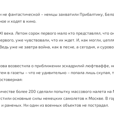
и не фантастической – немцы захватили Прибалтику, Бело
ое и ходят в кино.
I века. Летом сорок первого мало кто представлял, что он
ервого, уже чувствовали, что их ждет. И, как могли, це
едь уже не завтра война, как в песне, а сегодня, и суров
нова возвестила о приближении эскадрилий люфтваффе, н
ем в газеты – что не удивительно – попала лишь скупая,
остоверная:
оличестве более 200 сделали попытку массового налета на
стили основные силы немецких самолетов к Москве. В г
и раненых. Ни один из военных объектов не пострадал.