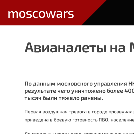
moscowars
Авианалеты на 
По данным московского управления НК
результате чего уничтожено более 400
тысяч были тяжело ранены.
Первая воздушная тревога в городе прозвучала
приведена в боевую готовность ПВО, населени
До середины июля жизнь горожан внешне не ме