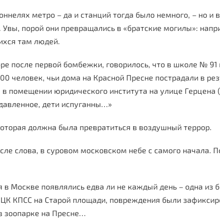
ннелях метро – да и станций тогда было немного, – но и 
вы, порой они превращались в «братские могилы»: напри
ихся там людей.
ре после первой бомбежки, говорилось, что в школе № 91 
300 человек, чьи дома на Красной Пресне пострадали в р
 в помещении юридического института на улице Герцена (н
одавленное, дети испуганны…»
которая должна была превратиться в воздушный террор.
сле слова, в суровом московском небе с самого начала. 
я в Москве появлялись едва ли не каждый день – одна из 
м ЦК КПСС на Старой площади, повреждения были зафиксир
в зоопарке на Пресне…