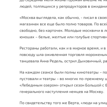
людей, толпящихся у репродукторов в ожидани
«Москва выглядела, как обычно, - писал в свое
магазинах все еще было полно товаров. По вс
свободно, без карточек. Молодые москвичи в 
юношах – белые, желтые или голубые спортив
Рестораны работали, как и в мирное время, и 
повсюду шла оживленная торговля мороженым и
танцевала Анна Редель, острил Дыховичный, р
На каждом сеансе были полны кинотеатры – по
пустовали и театры – во многих по-прежнему ш
«Лебединым озером» открыл сезон Большой с бл
генерального наступления немцев на Москву.
По свидетельству того же Верта, «люди на улиц