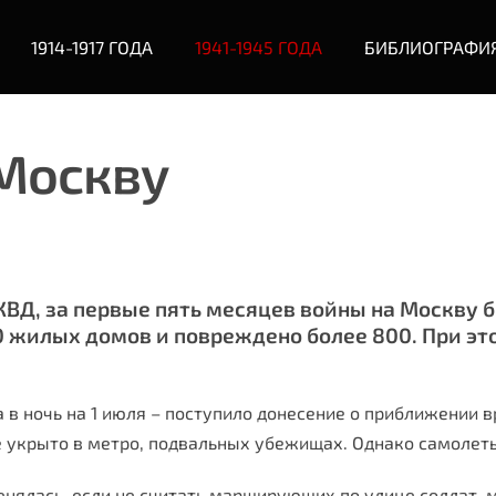
1914-1917 ГОДА
1941-1945 ГОДА
БИБЛИОГРАФИ
Москву
ВД, за первые пять месяцев войны на Москву б
 жилых домов и повреждено более 800. При это
 в ночь на 1 июля – поступило донесение о приближении 
е укрыто в метро, подвальных убежищах. Однако самолеты
нялась, если не считать марширующих по улице солдат, 