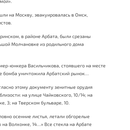
мой».
шли на Москву, эвакуировалась в Омск,
стов.
ринском, в районе Арбата, были срезаны
ьшой Молчановке из родильного дома
амер-юнкера Васильчикова, стоявшего на месте
же бомба уничтожила Арбатский рынок…
огласно этому документу зенитные орудия
лизости: на улице Чайковского, 10/14; на
е, 3; на Тверском бульваре, 10.
ловно осенние листья, летали обгорелые
на Волхонке, 14…» Все стекла на Арбате