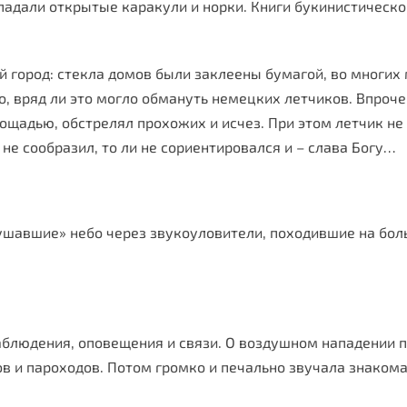
адали открытые каракули и норки. Книги букинистическог
город: стекла домов были заклеены бумагой, во многих м
о, вряд ли это могло обмануть немецких летчиков. Впроче
ощадью, обстрелял прохожих и исчез. При этом летчик не
и не сообразил, то ли не сориентировался и – слава Богу…
лушавшие» небо через звукоуловители, походившие на бо
аблюдения, оповещения и связи. О воздушном нападении 
ов и пароходов. Потом громко и печально звучала знаком