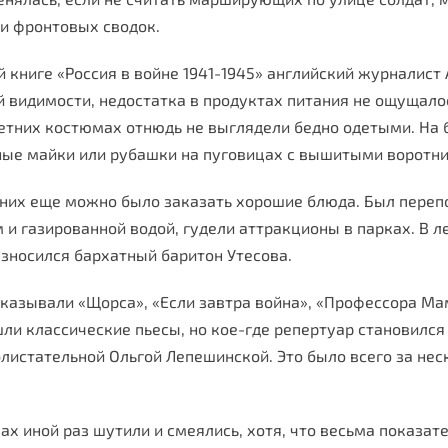
и фронтовых сводок.
й книге «Россия в войне 1941-1945» английский журналист 
ей видимости, недостатка в продуктах питания не ощущал
летних костюмах отнюдь не выглядели бедно одетыми. На 
ные майки или рубашки на пуговицах с вышитыми ворот
в них еще можно было заказать хорошие блюда. Был переп
 газированной водой, гудели аттракционы в парках. В л
азносился бархатный баритон Утесова.
казывали «Щорса», «Если завтра война», «Профессора Мам
ли классические пьесы, но кое-где репертуар становился
истательной Ольгой Лепешинской. Это было всего за неск
ах иной раз шутили и смеялись, хотя, что весьма показат