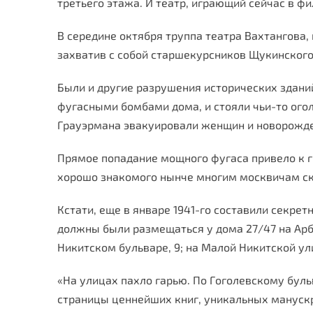
третьего этажа. И театр, играющий сейчас в ф
В середине октября труппа театра Вахтангова
захватив с собой старшекурсников Щукинского
Были и другие разрушения исторических здани
фугасными бомбами дома, и стояли чьи-то ог
Грауэрмана эвакуировали женщин и новорожде
Прямое попадание мощного фугаса привело к ги
хорошо знакомого нынче многим москвичам ск
Кстати, еще в январе 1941-го составили секре
должны были размещаться у дома 27/47 на Арба
Никитском бульваре, 9; на Малой Никитской улиц
«На улицах пахло гарью. По Гоголевскому буль
страницы ценнейших книг, уникальных манускр