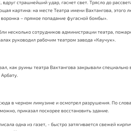
, вдруг страшнейший удар, гаснет свет. Трясло до рассве
ющая картина: на месте Театра имени Вахтангова, этого 
 воронка – прямое попадание фугасной бомбы».
ибли несколько сотрудников администрации театра, пожар
чалах руководил рабочим театром завода «Каучук».
ал, как руины театра Вахтангова закрывали специально 
 Арбату.
сюда в черном лимузине и осмотрел разрушения. По слов
ожно, приказал поскорее восстановить здание.
исала одна из газет, - быстро затягивается свежей кирпи