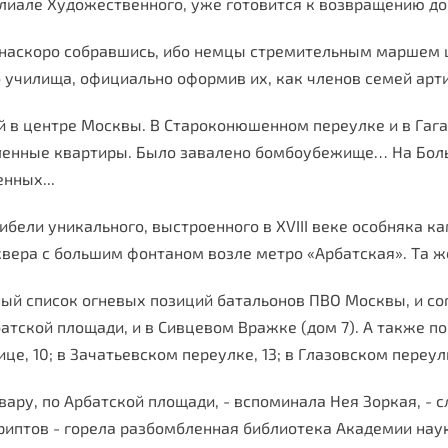
илиале Художественного, уже готовится к возвращению до
, наскоро собравшись, ибо немцы стремительным маршем 
 училища, официально оформив их, как членов семей арти
й в центре Москвы. В Староконюшенном переулке и в Гага
оленные квартиры. Было завалено бомбоубежище… На Бол
нных...
бели уникального, выстроенного в XVIII веке особняка к
вера с большим фонтаном возле метро «Арбатская». Та 
тный список огневых позиций батальонов ПВО Москвы, и с
тской площади, и в Сивцевом Вражке (дом 7). А также поб
е, 10; в Зачатьевском переулке, 13; в Глазовском переулк
вару, по Арбатской площади, - вспоминала Нея Зоркая, - с
иптов - горела разбомбленная библиотека Академии наук 