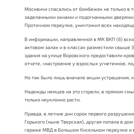
Москвичи спасались от бомбежек не только в то
заделанными окнами и подогнанными дверями. У
Проточном переулке, уничтожил всех находящ
В информации, направленной в МК ВКП (б) вско
актовом залах и в классах разместили свыше 
здания на улице Воровского предоставили кров
отчете, «настроение у взрослых угнетенное, п
Но так было лишь вначале акции устрашения, 
Надежды немцев на это сгорели, в прямом смы
только неуклонно расти.
Правда, в летние дни сорок первого разрушени
Горького (ныне Тверская), другая попала в до
гараже МВД в Большом Кисельном переулке и 